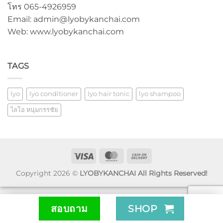
โทร 065-4926959
Email: admin@lyobykanchai.com
Web: www.lyobykanchai.com
TAGS
lyo
lyo conditioner
lyo hair tonic
lyo shampoo
ไลโอ หนุ่มกรรชัย
Visa
MasterCard
Cash
On
Copyright 2026 ©
LYOBYKANCHAI All Rights Reserved!
Delivery
สอบถาม
SHOP